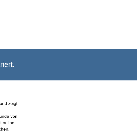
iert.
und zeigt,
Kunde von
t online
chen,