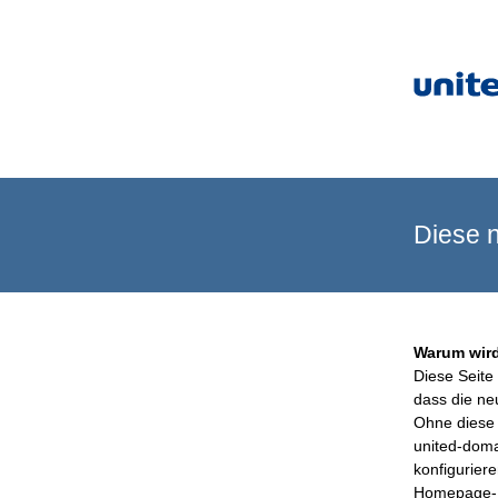
Diese n
Warum wird
Diese Seite 
dass die ne
Ohne diese 
united-doma
konfigurier
Homepage-B